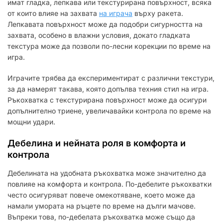
имат гладка, лепкава или текстурирана повърхност, всяка
от които влияе на захвата
на играча
върху ракета.
Лепкавата повърхност може да подобри сигурността на
захвата, особено в влажни условия, докато гладката
текстура може да позволи по-лесни корекции по време на
игра.
Играчите трябва да експериментират с различни текстури,
за да намерят такава, която допълва техния стил на игра.
Ръкохватка с текстурирана повърхност може да осигури
допълнително триене, увеличавайки контрола по време на
мощни удари.
Дебелина и нейната роля в комфорта и
контрола
Дебелината на удобната ръкохватка може значително да
повлияе на комфорта и контрола. По-дебелите ръкохватки
често осигуряват повече омекотяване, което може да
намали умората на ръцете по време на дълги мачове.
Въпреки това, по-дебелата ръкохватка може също да