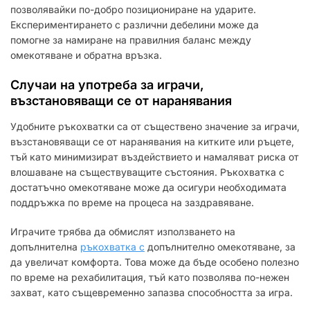
позволявайки по-добро позициониране на ударите.
Експериментирането с различни дебелини може да
помогне за намиране на правилния баланс между
омекотяване и обратна връзка.
Случаи на употреба за играчи,
възстановяващи се от наранявания
Удобните ръкохватки са от съществено значение за играчи,
възстановяващи се от наранявания на китките или ръцете,
тъй като минимизират въздействието и намаляват риска от
влошаване на съществуващите състояния. Ръкохватка с
достатъчно омекотяване може да осигури необходимата
поддръжка по време на процеса на заздравяване.
Играчите трябва да обмислят използването на
допълнителна
ръкохватка с
допълнително омекотяване, за
да увеличат комфорта. Това може да бъде особено полезно
по време на рехабилитация, тъй като позволява по-нежен
захват, като същевременно запазва способността за игра.