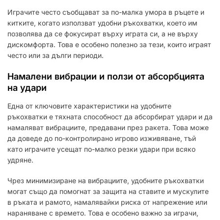
Играчите често съобщават за по-малка умора в ръцете и
китките, когато използват удобни ръкохватки, което им
позволява да се фокусират върху играта си, а не върху
дискомфорта. Това е особено полезно за тези, които играят
често или за дълги периоди.
Намалени вибрации и ползи от абсорбцията
на удари
Една от ключовите характеристики на удобните
ръкохватки е тяхната способност да абсорбират удари и да
намаляват вибрациите, предавани през ракета. Това може
да доведе до по-контролирано игрово изживяване, тъй
като играчите усещат по-малко резки удари при всяко
удряне.
Чрез минимизиране на вибрациите, удобните ръкохватки
могат също да помогнат за защита на ставите и мускулите
в ръката и рамото, намалявайки риска от напрежение или
нараняване с времето. Това е особено важно за играчи,