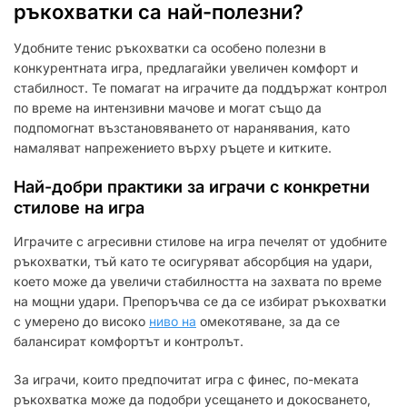
ръкохватки са най-полезни?
Удобните тенис ръкохватки са особено полезни в
конкурентната игра, предлагайки увеличен комфорт и
стабилност. Те помагат на играчите да поддържат контрол
по време на интензивни мачове и могат също да
подпомогнат възстановяването от наранявания, като
намаляват напрежението върху ръцете и китките.
Най-добри практики за играчи с конкретни
стилове на игра
Играчите с агресивни стилове на игра печелят от удобните
ръкохватки, тъй като те осигуряват абсорбция на удари,
което може да увеличи стабилността на захвата по време
на мощни удари. Препоръчва се да се избират ръкохватки
с умерено до високо
ниво на
омекотяване, за да се
балансират комфортът и контролът.
За играчи, които предпочитат игра с финес, по-меката
ръкохватка може да подобри усещането и докосването,