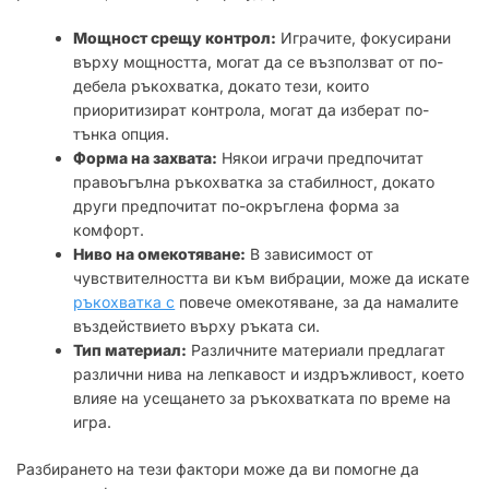
Мощност срещу контрол:
Играчите, фокусирани
върху мощността, могат да се възползват от по-
дебела ръкохватка, докато тези, които
приоритизират контрола, могат да изберат по-
тънка опция.
Форма на захвата:
Някои играчи предпочитат
правоъгълна ръкохватка за стабилност, докато
други предпочитат по-окръглена форма за
комфорт.
Ниво на омекотяване:
В зависимост от
чувствителността ви към вибрации, може да искате
ръкохватка с
повече омекотяване, за да намалите
въздействието върху ръката си.
Тип материал:
Различните материали предлагат
различни нива на лепкавост и издръжливост, което
влияе на усещането за ръкохватката по време на
игра.
Разбирането на тези фактори може да ви помогне да