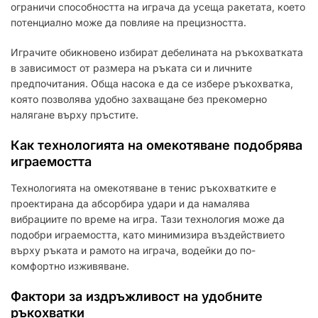
ограничи способността на играча да усеща ракетата, което
потенциално може да повлияе на прецизността.
Играчите обикновено избират дебелината на ръкохватката
в зависимост от размера на ръката си и личните
предпочитания. Обща насока е да се избере ръкохватка,
която позволява удобно захващане без прекомерно
налягане върху пръстите.
Как технологията на омекотяване подобрява
играемостта
Технологията на омекотяване в тенис ръкохватките е
проектирана да абсорбира удари и да намалява
вибрациите по време на игра. Тази технология може да
подобри играемостта, като минимизира въздействието
върху ръката и рамото на играча, водейки до по-
комфортно изживяване.
Фактори за издръжливост на удобните
ръкохватки