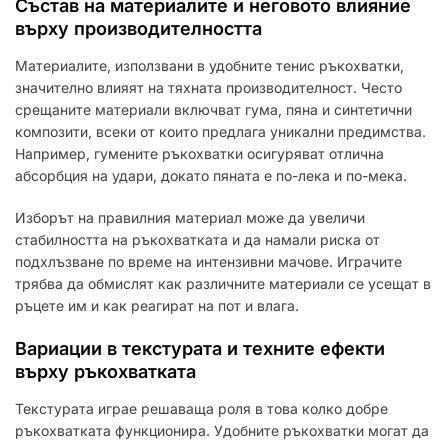
Състав на материалите и неговото влияние
върху производителността
Материалите, използвани в удобните тенис ръкохватки,
значително влияят на тяхната производителност. Често
срещаните материали включват гума, пяна и синтетични
композити, всеки от които предлага уникални предимства.
Например, гумените ръкохватки осигуряват отлична
абсорбция на удари, докато пяната е по-лека и по-мека.
Изборът на правилния материал може да увеличи
стабилността на ръкохватката и да намали риска от
подхлъзване по време на интензивни мачове. Играчите
трябва да обмислят как различните материали се усещат в
ръцете им и как реагират на пот и влага.
Вариации в текстурата и техните ефекти
върху ръкохватката
Текстурата играе решаваща роля в това колко добре
ръкохватката функционира. Удобните ръкохватки могат да