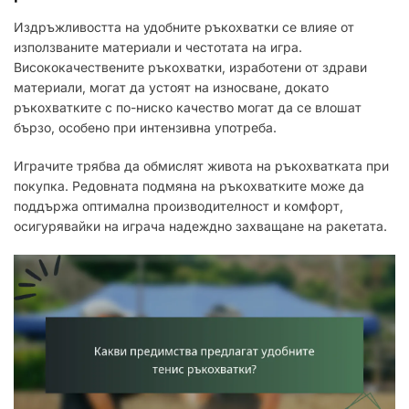
Издръжливостта на удобните ръкохватки се влияе от
използваните материали и честотата на игра.
Висококачествените ръкохватки, изработени от здрави
материали, могат да устоят на износване, докато
ръкохватките с по-ниско качество могат да се влошат
бързо, особено при интензивна употреба.
Играчите трябва да обмислят живота на ръкохватката при
покупка. Редовната подмяна на ръкохватките може да
поддържа оптимална производителност и комфорт,
осигурявайки на играча надеждно захващане на ракетата.