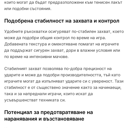
които могат да бъдат предразположени към тенисен лакът
или подобни състояния.
Подобрена стабилност на захвата и контрол
Удобните ръкохватки осигуряват по-стабилен захват, което
може да подобри общия контрол по време на игра.
Добавената текстура и омекотяване помагат на играчите
да поддържат сигурен захват, дори в влажни условия или
по време на интензивни мачове.
Стабилният захват позволява по-добра прецизност на
ударите и може да подобри производителността, тъй като
играчите могат да изпълняват ударите си с увереност. Тази
стабилност е от съществено значение както за начинаещи,
така и за напреднали играчи, които искат да
усъвършенстват техниката си.
Потенциал за предотвратяване на
наранявания и възстановяване