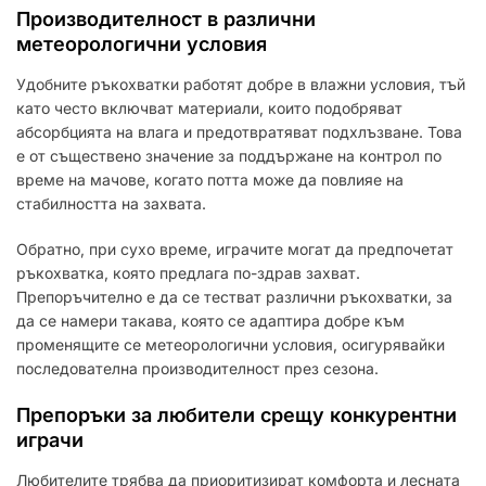
Производителност в различни
метеорологични условия
Удобните ръкохватки работят добре в влажни условия, тъй
като често включват материали, които подобряват
абсорбцията на влага и предотвратяват подхлъзване. Това
е от съществено значение за поддържане на контрол по
време на мачове, когато потта може да повлияе на
стабилността на захвата.
Обратно, при сухо време, играчите могат да предпочетат
ръкохватка, която предлага по-здрав захват.
Препоръчително е да се тестват различни ръкохватки, за
да се намери такава, която се адаптира добре към
променящите се метеорологични условия, осигурявайки
последователна производителност през сезона.
Препоръки за любители срещу конкурентни
играчи
Любителите трябва да приоритизират комфорта и лесната