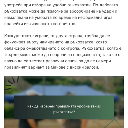
употреба при избора на удобни ръкохватки. По-дебелата
ръкохватка може да помогне за абсорбиране на удари и
намаляване на умората по време на неформална игра,
правейки изживяването по-приятно.
Конкурентните играчи, от друга страна, трябва да се
фокусират върху намирането на ръкохватка, която
балансира омекотяването с контрола. Ръкохватка, която е
твърде мека, може да попречи на прецизността, така че е
важно да се тестват различни опции, за да се намери
правилният вариант за мачове с високи залози.