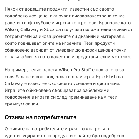
Някои от водещите продукти, известни със своето
подобрено усещане, включват висококачествени тенис
ракети, голф клубове и игрови контролери. Брандове като
Wilson, Callaway и Xbox са получили положителни отзиви от
потребители за иновационните си дизайни и материали,
които повишават опита на играчите. Тези продукти
обикновено варират от умерени до високи ценови точки,
отразявайки тяхното качество и представителни метрики.
Например, тенис ракета Wilson Pro Staff е похвалена за
своя баланс и контрол, докато драйверът Epic Flash на
Callaway е известен със своето усещане и дистанция.
Играчите обикновено съобщават за забележими
подобрения в играта си след преминаване към тези
премиум опции.
Отзиви на потребителите
Отзивите на потребителите играят важна роля в
идентифицирането на продукти с най-добро подобрено