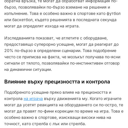
обратна връзка, те могат да обработват информация по-
бързо, позволявайки по-бързо вземане на решения и
изпълнение. Това е особено важно в спортове като футбол
или баскетбол, където решенията в последната секунда
могат да определят изхода на играта.
Изследванията показват, че атлетите с оборудване,
предоставящо суперорно усещане, могат да реагират до
20% по-бързо в определени сценарии. Това подобрение
често се приписва на факта, че мозъкът получава по-ясни
сигнали от тялото, позволявайки по-инстинктивен отговор
на динамични ситуации.
Влияние върху прецизността и контрола
Подобреното усещане пряко влияе на прецизността и
контрола
на играча
върху движенията му. Когато играчите
могат да усетят реакцията на оборудването си по-остро, те
могат да правят по-фини корекции по време на игра. Това е
особено важно в спортове, изискващи високи нива на
точност, като стрелба с лък или стрелба.