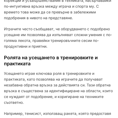
корекции и усъвършенствания в техниката, насърчавайки
по-интуитивна връзка между играча и спорта му. С
времето това може да се превърне в забележими
подобрения в нивото на представяне.
Играчите често съобщават, че оборудването с подобрено
усещане им позволява да изпълняват сложни умения с по-
голяма лекота, правейки тренировъчните сесии по-
продуктивни и приятни.
Ролята на усещането в тренировките и
практиката
Усещането играе ключова роля в тренировките и
практиката, като позволява на играчите да получават
незабавна обратна връзка за действията си. Тази обратна
връзка е съществена за идентифициране на области, които
се нуждаят от подобрение, и коригиране на техниките
съответно.
Например, тенисист, използващ ракета, която предоставя