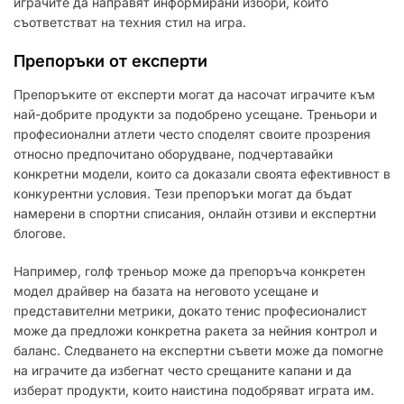
играчите да направят информирани избори, които
съответстват на техния стил на игра.
Препоръки от експерти
Препоръките от експерти могат да насочат играчите към
най-добрите продукти за подобрено усещане. Треньори и
професионални атлети често споделят своите прозрения
относно предпочитано оборудване, подчертавайки
конкретни модели, които са доказали своята ефективност в
конкурентни условия. Тези препоръки могат да бъдат
намерени в спортни списания, онлайн отзиви и експертни
блогове.
Например, голф треньор може да препоръча конкретен
модел драйвер на базата на неговото усещане и
представителни метрики, докато тенис професионалист
може да предложи конкретна ракета за нейния контрол и
баланс. Следването на експертни съвети може да помогне
на играчите да избегнат често срещаните капани и да
изберат продукти, които наистина подобряват играта им.