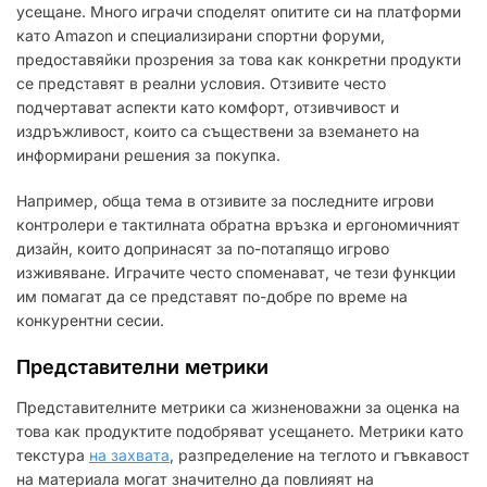
усещане. Много играчи споделят опитите си на платформи
като Amazon и специализирани спортни форуми,
предоставяйки прозрения за това как конкретни продукти
се представят в реални условия. Отзивите често
подчертават аспекти като комфорт, отзивчивост и
издръжливост, които са съществени за вземането на
информирани решения за покупка.
Например, обща тема в отзивите за последните игрови
контролери е тактилната обратна връзка и ергономичният
дизайн, които допринасят за по-потапящо игрово
изживяване. Играчите често споменават, че тези функции
им помагат да се представят по-добре по време на
конкурентни сесии.
Представителни метрики
Представителните метрики са жизненоважни за оценка на
това как продуктите подобряват усещането. Метрики като
текстура
на захвата
, разпределение на теглото и гъвкавост
на материала могат значително да повлияят на