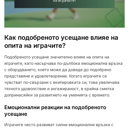
Как подобреното усещане влияе на
опита на играчите?
Подобреното усещане значително влияе на опита на
играчите, като насърчава по-дълбока емоционална връзка
с оборудването, което може да доведе до подобрено
представяне и удовлетворение. Когато играчите се
чувстват по-свързани с екипировката си, това увеличава
тяхното удоволствие и ангажираност, в крайна сметка
допринасяйки за развитието на уменията с времето.
Емоционални реакции на подобреното
усещане
Играчите често развиват силни емоционални връзки с