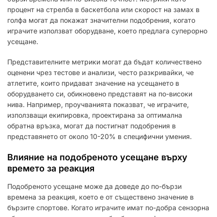
процент на стрелба в баскетбола или скорост на замах в
голфа могат да покажат значителни подобрения, когато
играчите използват оборудване, което предлага суперорно
усещане.
Представителните метрики могат да бъдат количествено
оценени чрез тестове и анализи, често разкривайки, че
атлетите, които придават значение на усещането в
оборудването си, обикновено представят на по-високи
нива. Например, проучванията показват, че играчите,
използващи екипировка, проектирана за оптимална
обратна връзка, могат да постигнат подобрения в
представянето от около 10-20% в специфични умения.
Влияние на подобреното усещане върху
времето за реакция
Подобреното усещане може да доведе до по-бързи
времена за реакция, което е от съществено значение в
бързите спортове. Когато играчите имат по-добра сензорна