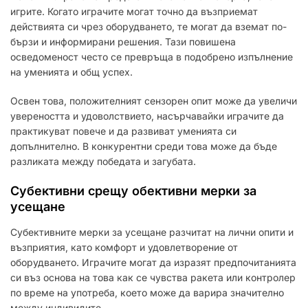
игрите. Когато играчите могат точно да възприемат
действията си чрез оборудването, те могат да вземат по-
бързи и информирани решения. Тази повишена
осведоменост често се превръща в подобрено изпълнение
на уменията и общ успех.
Освен това, положителният сензорен опит може да увеличи
увереността и удоволствието, насърчавайки играчите да
практикуват повече и да развиват уменията си
допълнително. В конкурентни среди това може да бъде
разликата между победата и загубата.
Субективни срещу обективни мерки за
усещане
Субективните мерки за усещане разчитат на лични опити и
възприятия, като комфорт и удовлетворение от
оборудването. Играчите могат да изразят предпочитанията
си въз основа на това как се чувства ракета или контролер
по време на употреба, което може да варира значително
между индивидите.