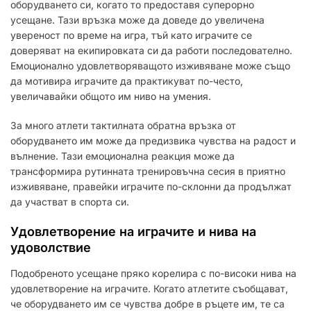
оборудването си, когато то предоставя суперорно
усещане. Тази връзка може да доведе до увеличена
увереност по време на игра, тъй като играчите се
доверяват на екипировката си да работи последователно.
Емоционално удовлетворяващото изживяване може също
да мотивира играчите да практикуват по-често,
увеличавайки общото им ниво на умения.
За много атлети тактилната обратна връзка от
оборудването им може да предизвика чувства на радост и
вълнение. Тази емоционална реакция може да
трансформира рутинната тренировъчна сесия в приятно
изживяване, правейки играчите по-склонни да продължат
да участват в спорта си.
Удовлетворение на играчите и нива на
удоволствие
Подобреното усещане пряко корелира с по-високи нива на
удовлетворение на играчите. Когато атлетите съобщават,
че оборудването им се чувства добре в ръцете им, те са