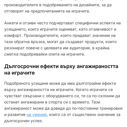
производителите в подобряването на дизайните, за да
отговорят на предпочитанията на играчите.
Анкети и отзиви често подчертават специфични аспекти на
усещането, които играчите оценяват, като отзивчивост и
комфорт. Производителите, които придават значение на
тази обратна връзка, могат да създават продукти, които
резонират повече с целевата им аудитория, в крайна
сметка подобрявайки опита на играчите.
Дългосрочни ефекти върху ангажираността
на играчите
Подобреното усещане може да има дълготрайни ефекти
върху ангажираността на играчите. Когато играчите се
чувстват свързани с оборудването си, те са по-склонни да
останат ангажирани в спорта си с времето. Тази
ангажираност може да доведе до по-постоянни тренировки
и развитие
на умения
, които са от съществено значение за
дългосрочен успех.