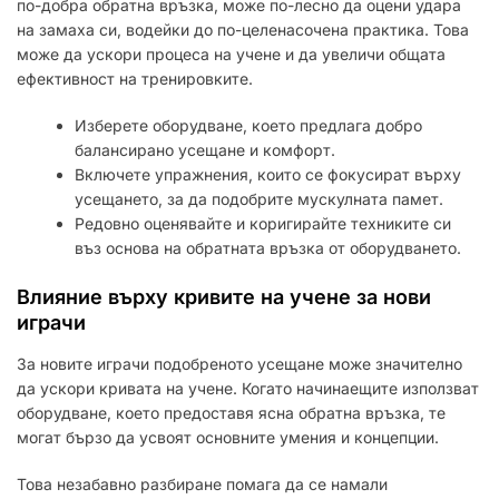
по-добра обратна връзка, може по-лесно да оцени удара
на замаха си, водейки до по-целенасочена практика. Това
може да ускори процеса на учене и да увеличи общата
ефективност на тренировките.
Изберете оборудване, което предлага добро
балансирано усещане и комфорт.
Включете упражнения, които се фокусират върху
усещането, за да подобрите мускулната памет.
Редовно оценявайте и коригирайте техниките си
въз основа на обратната връзка от оборудването.
Влияние върху кривите на учене за нови
играчи
За новите играчи подобреното усещане може значително
да ускори кривата на учене. Когато начинаещите използват
оборудване, което предоставя ясна обратна връзка, те
могат бързо да усвоят основните умения и концепции.
Това незабавно разбиране помага да се намали