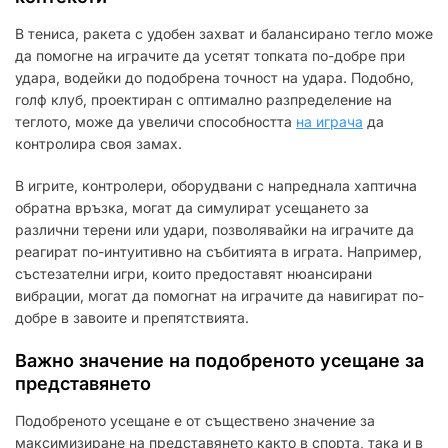
В тениса, ракета с удобен захват и балансирано тегло може
да помогне на играчите да усетят топката по-добре при
удара, водейки до подобрена точност на удара. Подобно,
голф клуб, проектиран с оптимално разпределение на
теглото, може да увеличи способността
на играча
да
контролира своя замах.
В игрите, контролери, оборудвани с напреднала хаптична
обратна връзка, могат да симулират усещането за
различни терени или удари, позволявайки на играчите да
реагират по-интуитивно на събитията в играта. Например,
състезателни игри, които предоставят нюансирани
вибрации, могат да помогнат на играчите да навигират по-
добре в завоите и препятствията.
Важно значение на подобреното усещане за
представянето
Подобреното усещане е от съществено значение за
максимизиране на представянето както в спорта, така и в