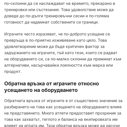
по-склонни да се наслаждават на времето, прекарано в
тренировки или състезания. Това удоволствие може да
доведе до по-дълги тренировъчни сесии и по-голяма
готовност да надминат собствените си граници.
Играчите често изразяват, че по-доброто усещане се
превръща в по-приятно изживяване като цяло. Това
удовлетворение може да бъде критичен фактор за
задържането на играчите, тъй като тези, които се радват
на оборудването си, са по-малко склонни да преминат към
алтернативи, насърчавайки лоялността към марка или
продукт.
Обратна връзка от играчите относно
усещането на оборудването
Обратната връзка от играчите е от съществено значение за
разбирането на това как усещането на оборудването влияе
на представянето. Много атлети предоставят прозрения за
това как захватът, теглото и баланса на екипировката им
влияят на играта им. Тази обратна връзка може да насочи