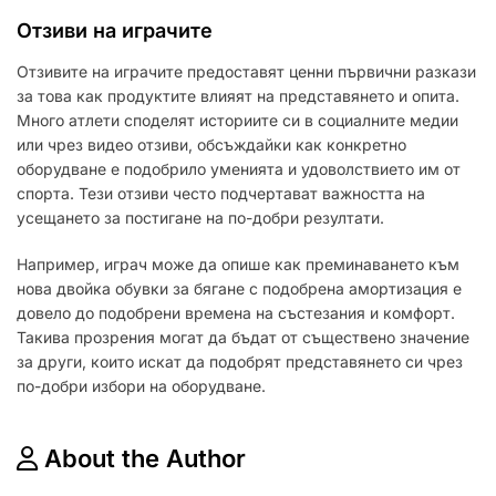
Отзиви на играчите
Отзивите на играчите предоставят ценни първични разкази
за това как продуктите влияят на представянето и опита.
Много атлети споделят историите си в социалните медии
или чрез видео отзиви, обсъждайки как конкретно
оборудване е подобрило уменията и удоволствието им от
спорта. Тези отзиви често подчертават важността на
усещането за постигане на по-добри резултати.
Например, играч може да опише как преминаването към
нова двойка обувки за бягане с подобрена амортизация е
довело до подобрени времена на състезания и комфорт.
Такива прозрения могат да бъдат от съществено значение
за други, които искат да подобрят представянето си чрез
по-добри избори на оборудване.
About the Author