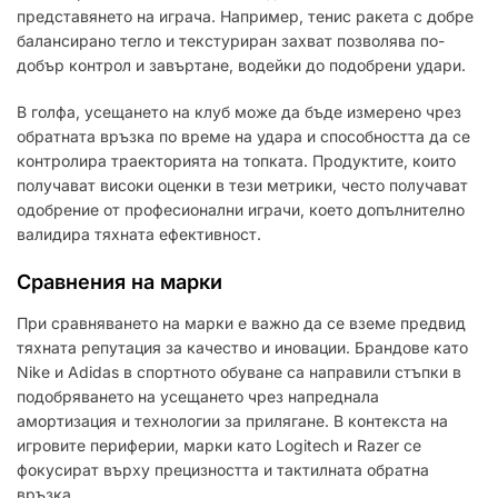
представянето на играча. Например, тенис ракета с добре
балансирано тегло и текстуриран захват позволява по-
добър контрол и завъртане, водейки до подобрени удари.
В голфа, усещането на клуб може да бъде измерено чрез
обратната връзка по време на удара и способността да се
контролира траекторията на топката. Продуктите, които
получават високи оценки в тези метрики, често получават
одобрение от професионални играчи, което допълнително
валидира тяхната ефективност.
Сравнения на марки
При сравняването на марки е важно да се вземе предвид
тяхната репутация за качество и иновации. Брандове като
Nike и Adidas в спортното обуване са направили стъпки в
подобряването на усещането чрез напреднала
амортизация и технологии за прилягане. В контекста на
игровите периферии, марки като Logitech и Razer се
фокусират върху прецизността и тактилната обратна
връзка.