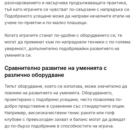
разочарованието и насърчава продължаващата практика,
тъй като играчите се чувстват по-свързани с напредъка си.
Подобреното усещане може да направи началните етапи на
учене по-приятни и по-малко плашещи.
Когато играчите станат по-удобни с оборудването си, те
могат да преминат към по-напреднали техники с по-голяма
увереност, допълнително подобрявайки развитието на
уменията си.
Сравнително развитие на уменията с
различно оборудване
Типът оборудване, което се използва, може значително да
повлияе на развитието на уменията. Оборудването,
проектирано с подобрено усещане, често позволява по-
добро представяне в сравнение със стандартните опции.
Например, висококачествени тенис ракети или голф
клубове с превъзходен захват и баланс могат да доведат
до по-бързо подобрение в способностите на играча.