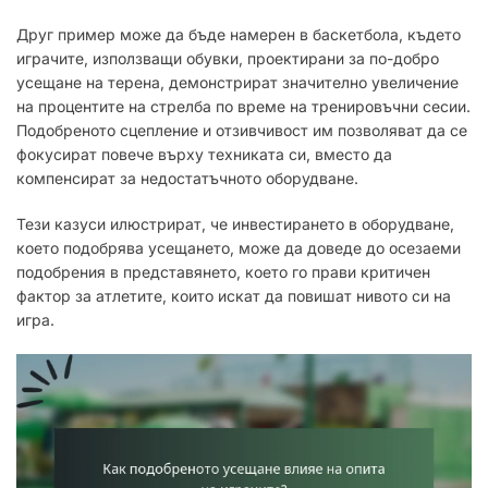
Друг пример може да бъде намерен в баскетбола, където
играчите, използващи обувки, проектирани за по-добро
усещане на терена, демонстрират значително увеличение
на процентите на стрелба по време на тренировъчни сесии.
Подобреното сцепление и отзивчивост им позволяват да се
фокусират повече върху техниката си, вместо да
компенсират за недостатъчното оборудване.
Тези казуси илюстрират, че инвестирането в оборудване,
което подобрява усещането, може да доведе до осезаеми
подобрения в представянето, което го прави критичен
фактор за атлетите, които искат да повишат нивото си на
игра.