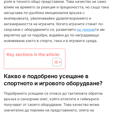
НА
роля в тяхното общо представяне. Това качество не само
ИГРАЧА,
влияе на времето за реакция и прецизността, но също така
НИВО
насърчава по-дълбока емоционална връзка с
НА
екипировката, увеличавайки удовлетворението и
УМЕНИЯ
ангажираността на играчите. Когато играчите станат по-
свързани с оборудването си, развитието
на умения
та им
вероятно ще се подобри, водейки до по-наградаващо
изживяване както в спорта, така и в игровата среда.
Key sections in the article:
Какво е подобрено усещане в
спортното и игровото оборудване?
Подобреното усещане се отнася до тактилната обратна
връзка и сензорния опит, който атлетите и геймърите
получават от своето оборудване. Това качество може
значително да повлияе на представянето, опита на