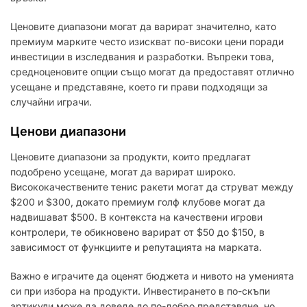
Ценовите диапазони могат да варират значително, като
премиум марките често изискват по-високи цени поради
инвестиции в изследвания и разработки. Въпреки това,
средноценовите опции също могат да предоставят отлично
усещане и представяне, което ги прави подходящи за
случайни играчи.
Ценови диапазони
Ценовите диапазони за продукти, които предлагат
подобрено усещане, могат да варират широко.
Висококачествените тенис ракети могат да струват между
$200 и $300, докато премиум голф клубове могат да
надвишават $500. В контекста на качествени игрови
контролери, те обикновено варират от $50 до $150, в
зависимост от функциите и репутацията на марката.
Важно е играчите да оценят бюджета и нивото на уменията
си при избора на продукти. Инвестирането в по-скъпи
артикули може да доведе до по-добро представяне, но