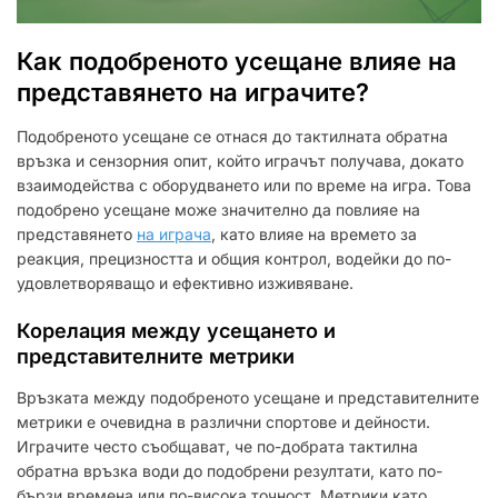
Как подобреното усещане влияе на
представянето на играчите?
Подобреното усещане се отнася до тактилната обратна
връзка и сензорния опит, който играчът получава, докато
взаимодейства с оборудването или по време на игра. Това
подобрено усещане може значително да повлияе на
представянето
на играча
, като влияе на времето за
реакция, прецизността и общия контрол, водейки до по-
удовлетворяващо и ефективно изживяване.
Корелация между усещането и
представителните метрики
Връзката между подобреното усещане и представителните
метрики е очевидна в различни спортове и дейности.
Играчите често съобщават, че по-добрата тактилна
обратна връзка води до подобрени резултати, като по-
бързи времена или по-висока точност. Метрики като