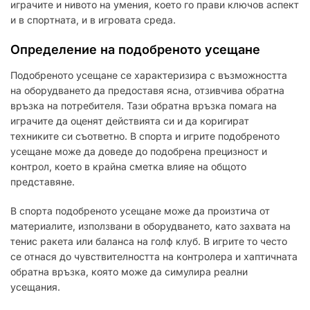
играчите и нивото на умения, което го прави ключов аспект
и в спортната, и в игровата среда.
Определение на подобреното усещане
Подобреното усещане се характеризира с възможността
на оборудването да предоставя ясна, отзивчива обратна
връзка на потребителя. Тази обратна връзка помага на
играчите да оценят действията си и да коригират
техниките си съответно. В спорта и игрите подобреното
усещане може да доведе до подобрена прецизност и
контрол, което в крайна сметка влияе на общото
представяне.
В спорта подобреното усещане може да произтича от
материалите, използвани в оборудването, като захвата на
тенис ракета или баланса на голф клуб. В игрите то често
се отнася до чувствителността на контролера и хаптичната
обратна връзка, която може да симулира реални
усещания.