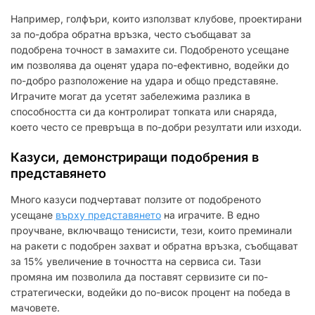
Например, голфъри, които използват клубове, проектирани
за по-добра обратна връзка, често съобщават за
подобрена точност в замахите си. Подобреното усещане
им позволява да оценят удара по-ефективно, водейки до
по-добро разположение на удара и общо представяне.
Играчите могат да усетят забележима разлика в
способността си да контролират топката или снаряда,
което често се превръща в по-добри резултати или изходи.
Казуси, демонстриращи подобрения в
представянето
Много казуси подчертават ползите от подобреното
усещане
върху представянето
на играчите. В едно
проучване, включващо тенисисти, тези, които преминали
на ракети с подобрен захват и обратна връзка, съобщават
за 15% увеличение в точността на сервиса си. Тази
промяна им позволила да поставят сервизите си по-
стратегически, водейки до по-висок процент на победа в
мачовете.