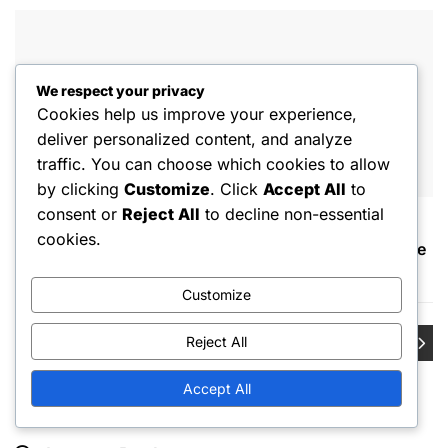
We respect your privacy
Cookies help us improve your experience,
Администратор
deliver personalized content, and analyze
Съдържание, публикувано от редакционния екип.
traffic. You can choose which cookies to allow
by clicking
Customize
. Click
Accept All
to
consent or
Reject All
to decline non-essential
cookies.
Post
Комфорт на захвата: Ползи, Техники, Влияние
върху играчите
navigation
Customize
Правилен натиск при захващане: Ползи,
Reject All
техники, влияние върху играчите
Accept All