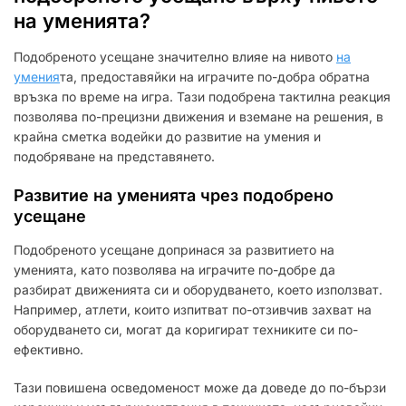
на уменията?
Подобреното усещане значително влияе на нивото
на
умения
та, предоставяйки на играчите по-добра обратна
връзка по време на игра. Тази подобрена тактилна реакция
позволява по-прецизни движения и вземане на решения, в
крайна сметка водейки до развитие на умения и
подобряване на представянето.
Развитие на уменията чрез подобрено
усещане
Подобреното усещане допринася за развитието на
уменията, като позволява на играчите по-добре да
разбират движенията си и оборудването, което използват.
Например, атлети, които изпитват по-отзивчив захват на
оборудването си, могат да коригират техниките си по-
ефективно.
Тази повишена осведоменост може да доведе до по-бързи